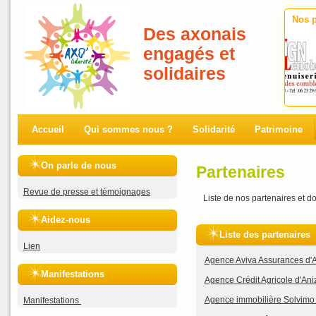
Nos p
Des axonais
engagés et
solidaires
Accueil
Qui sommes nous ?
Solidarité
Patrimoine
On parle de nous
Partenaires
Revue de presse et témoignages
Liste de nos partenaires et don
Aidez-nous
Liste des partenaires
Lien
Agence Aviva Assurances d'
Manifestations
Agence Crédit Agricole d'Ani
Agence immobilière Solvimo
Manifestations