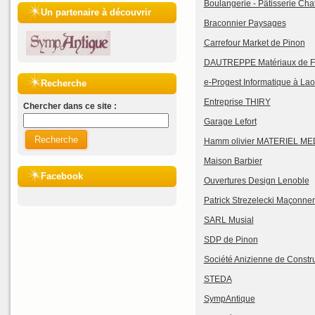
Boulangerie - Pâtisserie Cha
Un partenaire à découvrir
Braconnier Paysages
Carrefour Market de Pinon
DAUTREPPE Matériaux de F
e-Progest Informatique à La
Recherche
Entreprise THIRY
Chercher dans ce site :
Garage Lefort
Recherche
Hamm olivier MATERIEL ME
Maison Barbier
Facebook
Ouvertures Design Lenoble
Patrick Strezelecki Maçonner
SARL Musial
SDP de Pinon
Société Anizienne de Constru
STEDA
SympAntique