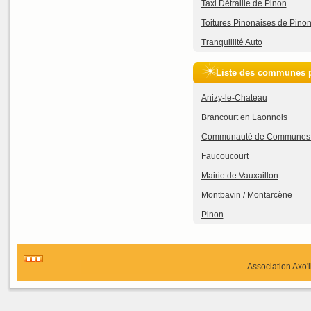
Taxi Détraille de Pinon
Toitures Pinonaises de Pino
Tranquillité Auto
Liste des communes p
Anizy-le-Chateau
Brancourt en Laonnois
Communauté de Communes P
Faucoucourt
Mairie de Vauxaillon
Montbavin / Montarcène
Pinon
Association Axo'l